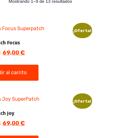
Mostrando 1–9 de 13 resultados
¡Oferta!
ch Focus
€
69,00
€
ir al carrito
¡Oferta!
ch Joy
€
69,00
€