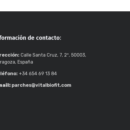
nformación de contacto:
rección:
Calle Santa Cruz, 7, 2º, 50003,
ragoza, España
léfono:
+34 654 69 13 84
ail:
parches@vitalbiofit.com