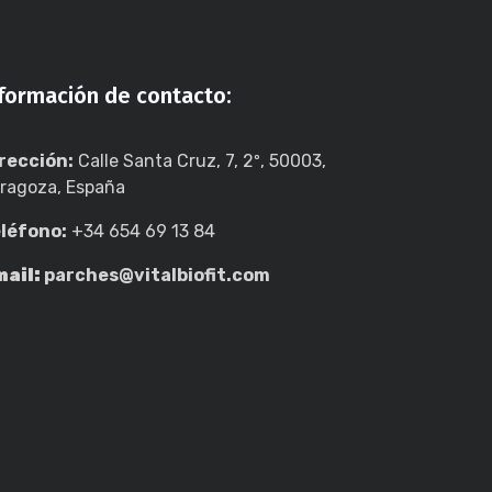
nformación de contacto:
rección:
Calle Santa Cruz, 7, 2º, 50003,
ragoza, España
léfono:
+34 654 69 13 84
ail:
parches@vitalbiofit.com