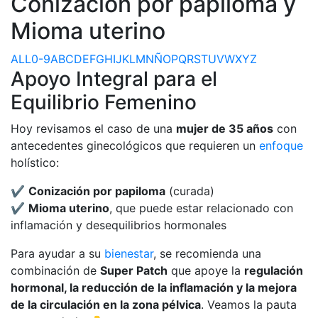
Conización por papiloma y
Mioma uterino
ALL
0-9
A
B
C
D
E
F
G
H
I
J
K
L
M
N
Ñ
O
P
Q
R
S
T
U
V
W
X
Y
Z
Apoyo Integral para el
Equilibrio Femenino
Hoy revisamos el caso de una
mujer de 35 años
con
antecedentes ginecológicos que requieren un
enfoque
holístico:
✔️
Conización por papiloma
(curada)
✔️
Mioma uterino
, que puede estar relacionado con
inflamación y desequilibrios hormonales
Para ayudar a su
bienestar
, se recomienda una
combinación de
Super Patch
que apoye la
regulación
hormonal, la reducción de la inflamación y la mejora
de la circulación en la zona pélvica
. Veamos la pauta