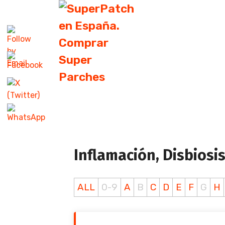
Inflamación, Disbiosis 
ALL
0-9
A
B
C
D
E
F
G
H