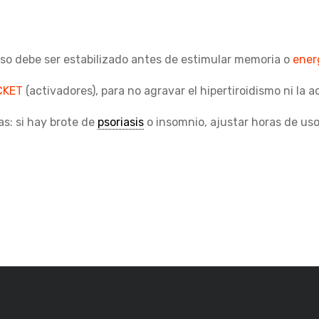
oso debe ser estabilizado antes de estimular memoria o
ener
CKET
(activadores), para no agravar el hipertiroidismo ni la a
as: si hay brote de
psoriasis
o insomnio, ajustar horas de us