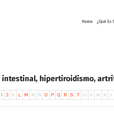
Home
¿Qué Es 
intestinal, hipertiroidismo, artri
I
J
K
L
M
N
Ñ
O
P
Q
R
S
T
U
V
W
X
Y