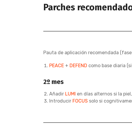
Parches recomendados
Pauta de aplicación recomendada (fase i
PEACE
+
DEFEND
como base diaria (s
2º mes
Añadir
LUMI
en días alternos si la pie
Introducir
FOCUS
solo si cognitivamen