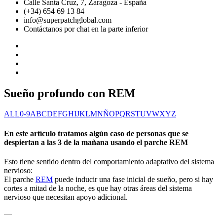
Calle Santa Cruz, 7, Zaragoza - España
(+34) 654 69 13 84
info@superpatchglobal.com
Contáctanos por chat en la parte inferior
Sueño profundo con REM
ALL
0-9
A
B
C
D
E
F
G
H
I
J
K
L
M
N
Ñ
O
P
Q
R
S
T
U
V
W
X
Y
Z
En este artículo tratamos algún caso de personas que se
despiertan a las 3 de la mañana usando el parche REM
Esto tiene sentido dentro del comportamiento adaptativo del sistema
nervioso:
El parche
REM
puede inducir una fase inicial de sueño, pero si hay
cortes a mitad de la noche, es que hay otras áreas del sistema
nervioso que necesitan apoyo adicional.
—