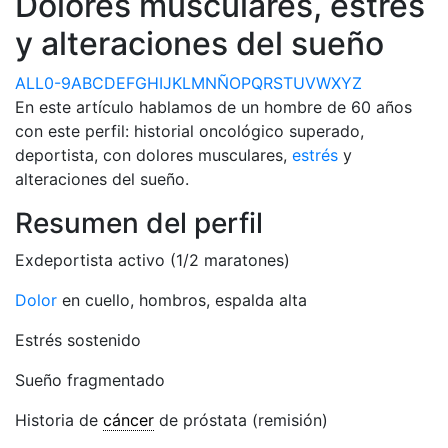
Dolores musculares, estrés
y alteraciones del sueño
ALL
0-9
A
B
C
D
E
F
G
H
I
J
K
L
M
N
Ñ
O
P
Q
R
S
T
U
V
W
X
Y
Z
En este artículo hablamos de un hombre de 60 años
con este perfil: historial oncológico superado,
deportista, con dolores musculares,
estrés
y
alteraciones del sueño.
Resumen del perfil
Exdeportista activo (1/2 maratones)
Dolor
en cuello, hombros, espalda alta
Estrés sostenido
Sueño fragmentado
Historia de
cáncer
de próstata (remisión)