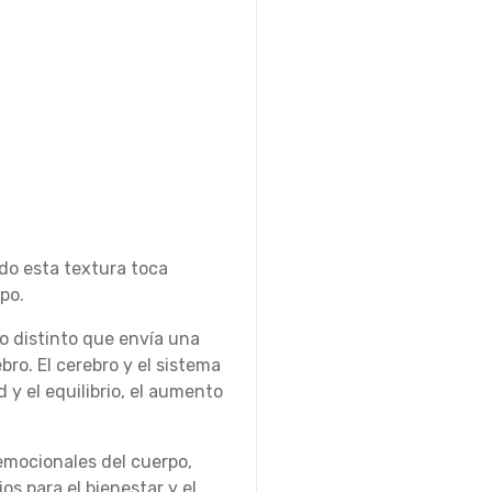
do esta textura toca
po.
do distinto que envía una
ro. El cerebro y el sistema
d y el equilibrio, el aumento
 emocionales del cuerpo,
s para el bienestar y el