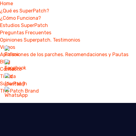
Home
¿Qué es SuperPatch?
¿Cómo Funciona?
Estudios SuperPatch
Preguntas Frecuentes
Opiniones Superpatch. Testimonios
Videos
Aplicaciones de los parches. Recomendaciones y Pautas
Blog
Contacto
Tienda
SuperPatch
The Patch Brand