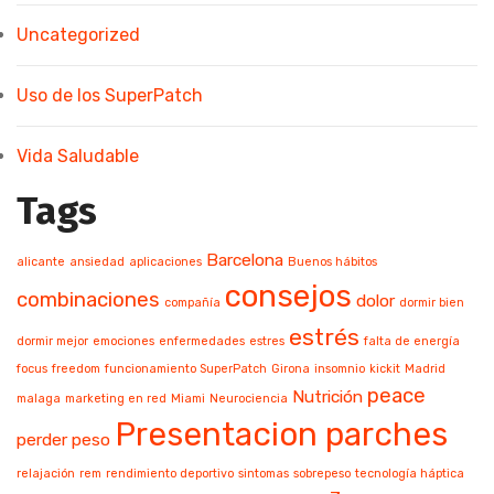
Uncategorized
Uso de los SuperPatch
Vida Saludable
Tags
Barcelona
alicante
ansiedad
aplicaciones
Buenos hábitos
consejos
combinaciones
dolor
compañía
dormir bien
estrés
dormir mejor
emociones
enfermedades
estres
falta de energía
focus
freedom
funcionamiento SuperPatch
Girona
insomnio
kickit
Madrid
peace
Nutrición
malaga
marketing en red
Miami
Neurociencia
Presentacion parches
perder peso
relajación
rem
rendimiento deportivo
sintomas
sobrepeso
tecnología háptica