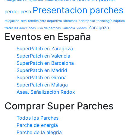
malaga
marketing en red
Miami
Neurociencia
Presentacion parches
perder peso
relajación
rem
rendimiento deportivo
sintomas
sobrepeso
tecnología háptica
Zaragoza
tratar las adicciones
uso de parches
Valencia
videos
Eventos en España
SuperPatch en Zaragoza
SuperPatch en Valencia
SuperPatch en Barcelona
SuperPatch en Madrid
SuperPatch en Girona
SuperPatch en Málaga
Asea. Señalización Redox
Comprar Super Parches
Todos los Parches
Parche de energía
Parche de la alegría