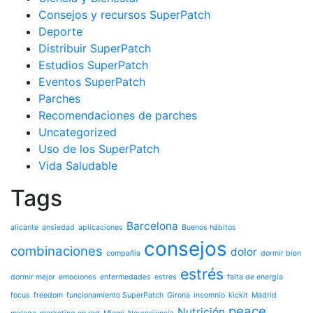
Consejos y recursos SuperPatch
Deporte
Distribuir SuperPatch
Estudios SuperPatch
Eventos SuperPatch
Parches
Recomendaciones de parches
Uncategorized
Uso de los SuperPatch
Vida Saludable
Tags
Barcelona
alicante
ansiedad
aplicaciones
Buenos hábitos
consejos
combinaciones
dolor
compañía
dormir bien
estrés
dormir mejor
emociones
enfermedades
estres
falta de energía
focus
freedom
funcionamiento SuperPatch
Girona
insomnio
kickit
Madrid
peace
Nutrición