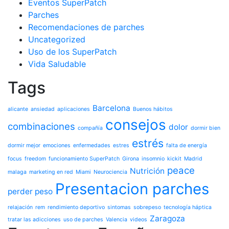
Eventos SuperPatch
Parches
Recomendaciones de parches
Uncategorized
Uso de los SuperPatch
Vida Saludable
Tags
Barcelona
alicante
ansiedad
aplicaciones
Buenos hábitos
consejos
combinaciones
dolor
compañía
dormir bien
estrés
dormir mejor
emociones
enfermedades
estres
falta de energía
focus
freedom
funcionamiento SuperPatch
Girona
insomnio
kickit
Madrid
peace
Nutrición
malaga
marketing en red
Miami
Neurociencia
Presentacion parches
perder peso
relajación
rem
rendimiento deportivo
sintomas
sobrepeso
tecnología háptica
Zaragoza
tratar las adicciones
uso de parches
Valencia
videos