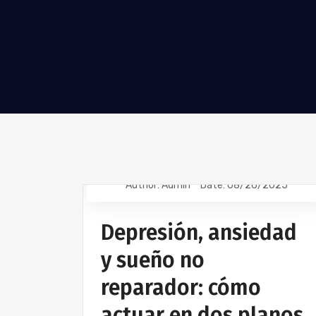
Author: Admin
Date: 08/26/2025
USO DE LOS SUPERPATCH
VIDA SALUDABLE
Depresión, ansiedad
y sueño no
reparador: cómo
actuar en dos planos