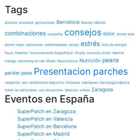
Tags
Barcelona
alicante
ansiedad
aplicaciones
Buenos hábitos
consejos
combinaciones
dolor
compañía
dormir bien
estrés
dormir mejor
emociones
enfermedades
estres
falta de energía
focus
freedom
funcionamiento SuperPatch
Girona
insomnio
kickit
Madrid
peace
Nutrición
malaga
marketing en red
Miami
Neurociencia
Presentacion parches
perder peso
relajación
rem
rendimiento deportivo
sintomas
sobrepeso
tecnología háptica
Zaragoza
tratar las adicciones
uso de parches
Valencia
videos
Eventos en España
SuperPatch en Zaragoza
SuperPatch en Valencia
SuperPatch en Barcelona
SuperPatch en Madrid